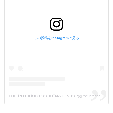
この投稿をInstagramで見る
𝗧𝗛𝗘 𝗜𝗡𝗧𝗘𝗥𝗜𝗢𝗥 𝗖𝗢𝗢𝗥𝗗𝗜𝗡𝗔𝗧𝗘 𝗦𝗛𝗢𝗣(@the.interior.coordinate.shop)がシェアした投稿