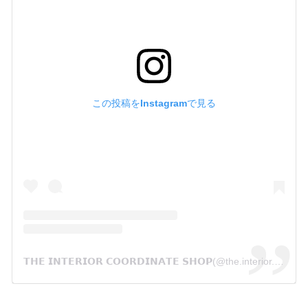
この投稿をInstagramで見る
𝗧𝗛𝗘 𝗜𝗡𝗧𝗘𝗥𝗜𝗢𝗥 𝗖𝗢𝗢𝗥𝗗𝗜𝗡𝗔𝗧𝗘 𝗦𝗛𝗢𝗣(@the.interior.coordinate.shop)がシェアした投稿