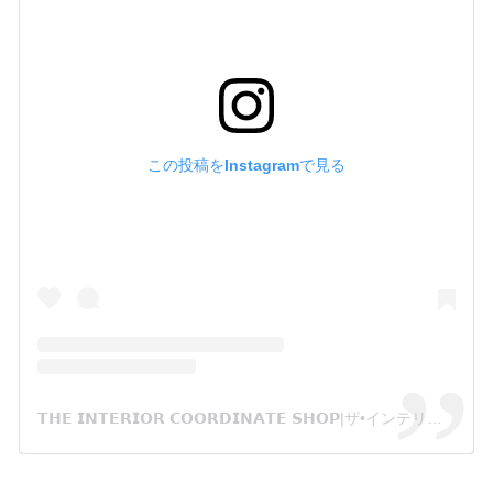
この投稿をInstagramで見る
𝗧𝗛𝗘 𝗜𝗡𝗧𝗘𝗥𝗜𝗢𝗥 𝗖𝗢𝗢𝗥𝗗𝗜𝗡𝗔𝗧𝗘 𝗦𝗛𝗢𝗣|ザ•インテリアコーディネートショップ(@the.interior.coordinate.shop)がシェアした投稿