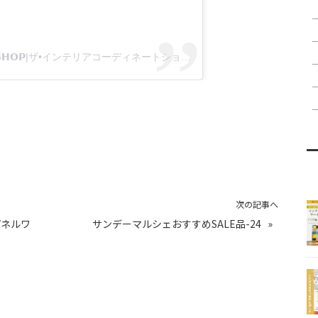
𝗧𝗛𝗘 𝗜𝗡𝗧𝗘𝗥𝗜𝗢𝗥 𝗖𝗢𝗢𝗥𝗗𝗜𝗡𝗔𝗧𝗘 𝗦𝗛𝗢𝗣|ザ•インテリアコーディネートショップ(@the.interior.coordinate.shop)がシェアした投稿
次の記事へ
パネルワ
サンデーマルシェおすすめSALE品-24
»