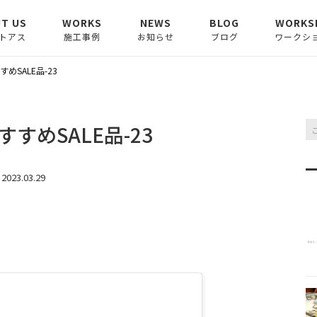
T US
WORKS
NEWS
BLOG
WORKS
トアス
施工事例
お知らせ
ブログ
ワークシ
LE
お知らせ
コラム
めSALE品-23
CE
メディア掲載情報
ピックアップ
すめSALE品-23
インスタ記事
2023.03.29